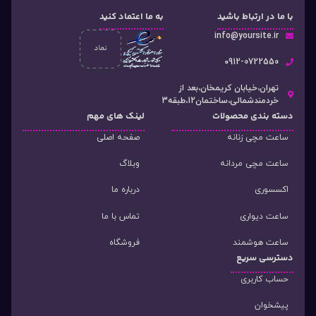
با ما در ارتباط باشید
به ما اعتماد کنید
info@yoursite.ir
۰912-0722550
تهران،خیابان کریمخان،بعد از
خردمندشمالی،ساختمان12،طبقه3
دسته‌ بندی محصولات
لینک های مهم
ساعت مچی زنانه
صفحه اصلی
ساعت مچی مردانه
وبلاگ
اکسسوری
درباره ما
ساعت دیواری
تماس با ما
ساعت هوشمند
فروشگاه
دسترسی سریع
حساب کاربری
پیشخوان