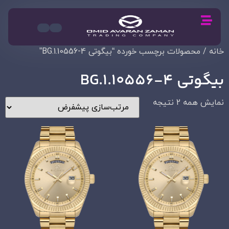
خانه
/ محصولات برچسب خورده “بیگوتی BG.1.10556-4”
بیگوتی BG.1.10556-4
نمایش همه 2 نتیجه