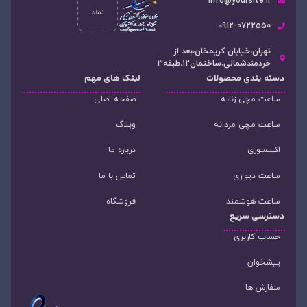
info@yoursite.ir
۰912-0722550
تهران،خیابان کریمخان،بعد از
خردمندشمالی،ساختمان12،طبقه3
دسته‌ بندی محصولات
لینک های مهم
ساعت مچی زنانه
صفحه اصلی
ساعت مچی مردانه
وبلاگ
اکسسوری
درباره ما
ساعت دیواری
تماس با ما
ساعت هوشمند
فروشگاه
دسترسی سریع
حساب کاربری
پیشخوان
سفارش ها