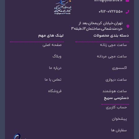
info@yoursite.ir
۰912-0722550
تهران،خیابان کریمخان،بعد از
خردمندشمالی،ساختمان12،طبقه3
دسته‌ بندی محصولات
لینک های مهم
ساعت مچی زنانه
صفحه اصلی
ساعت مچی مردانه
وبلاگ
اکسسوری
درباره ما
ساعت دیواری
تماس با ما
ساعت هوشمند
فروشگاه
دسترسی سریع
حساب کاربری
پیشخوان
سفارش ها