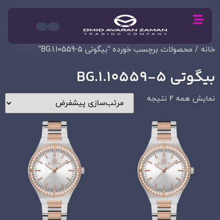
خانه
/ محصولات برچسب خورده “بیگوتی BG.1.10559-5”
بیگوتی BG.1.10559-5
نمایش همه 2 نتیجه