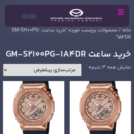
خانه
/ محصولات برچسب خورده “خرید ساعت GM-S2100PG-
1A4DR”
خرید ساعت GM-S2100PG-1A4DR
نمایش همه 3 نتیجه