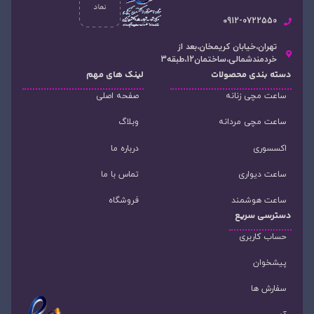
۰912-0722550
تهران،خیابان کریمخان،بعد از
خردمندشمالی،ساختمان12،طبقه3
دسته‌ بندی محصولات
لینک های مهم
ساعت مچی زنانه
صفحه اصلی
ساعت مچی مردانه
وبلاگ
اکسسوری
درباره ما
ساعت دیواری
تماس با ما
ساعت هوشمند
فروشگاه
دسترسی سریع
حساب کاربری
پیشخوان
سفارش ها