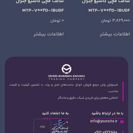
ساعت مچی کاسیو جنرال
ساعت مچی کاسیو جنرال
MTP-V002D-1BUDF
MTP-V002D-1BUDF
3,869,000
تومان
0
تومان
اطلاعات بیشتر
اطلاعات بیشتر
امیدواران زمان مرجع فروش انواع ساعت‌های اصل و برند، با تضمین کیفیت و قیمت
مناسب.
انتخابی مطمئن برای خریدی شیک، دقیق و ماندگار.
با ما در ارتباط باشید
به ما اعتماد کنید
info@yoursite.ir
۰912-0722550