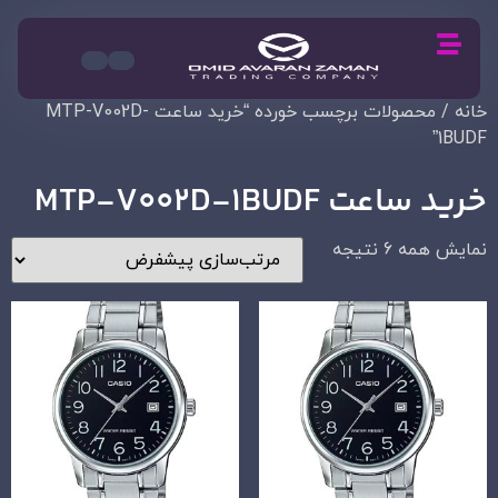
خانه
/ محصولات برچسب خورده “خرید ساعت MTP-V002D-
1BUDF”
خرید ساعت MTP-V002D-1BUDF
نمایش همه 6 نتیجه