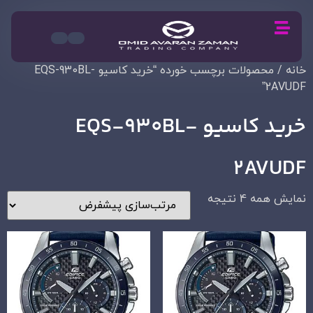
خانه
/ محصولات برچسب خورده “خرید کاسیو EQS-930BL-
2AVUDF”
خرید کاسیو EQS-930BL-
2AVUDF
نمایش همه 4 نتیجه