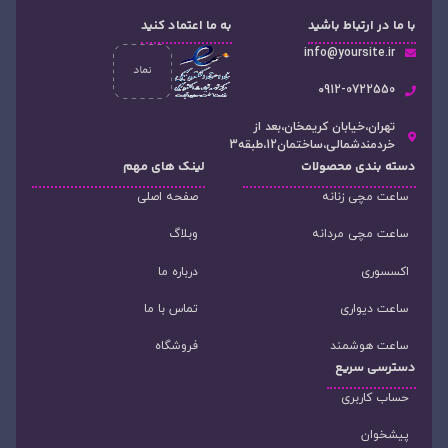
با ما در ارتباط باشید
به ما اعتماد کنید
info@yoursite.ir
۰912-0722550
تهران،خیابان کریمخان،بعد از
خردمندشمالی،ساختمان12،طبقه3
دسته‌ بندی محصولات
لینک های مهم
ساعت مچی زنانه
صفحه اصلی
ساعت مچی مردانه
وبلاگ
اکسسوری
درباره ما
ساعت دیواری
تماس با ما
ساعت هوشمند
فروشگاه
دسترسی سریع
حساب کاربری
پیشخوان