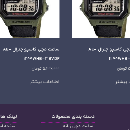
ساعت مچی کاسیو جنرال AE-
ساعت مچی کاسیو جنرال AE-
1200WHB-3BVDF
1200WHB
5
تومان
5,206,000
تومان
 بیشتر
اطلاعات بیشتر
دسته‌ بندی محصولات
لینک ها
ساعت مچی زنانه
صفحه اص