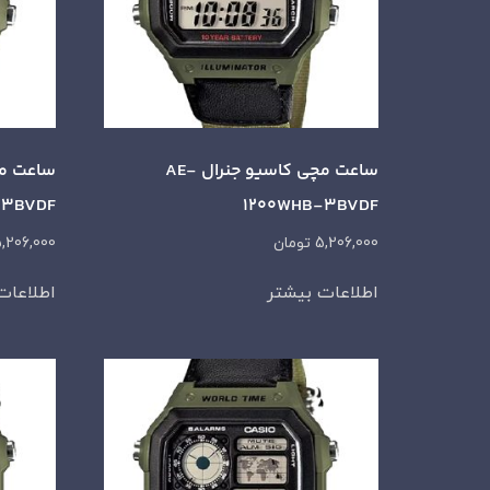
ساعت مچی کاسیو جنرال AE-
-3BVDF
1200WHB-3BVDF
5,206,000
تومان
,206,000
اطلاعات بیشتر
اطلاعات