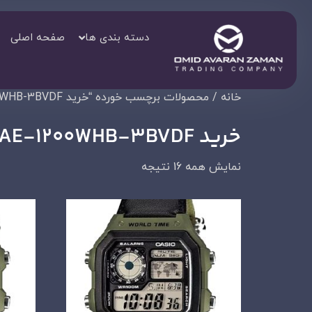
دسته بندی ها
صفحه اصلی
خانه
/ محصولات برچسب خورده “خرید AE-1200WHB-3BVDF”
خرید AE-1200WHB-3BVDF
نمایش همه 16 نتیجه