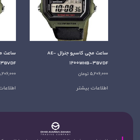
ساعت مچی کاسیو جنرال AE-
-3BVDF
1200WHB-3BVDF
5,206,000
تومان
,206,000
اطلاعات بیشتر
اطلاعات