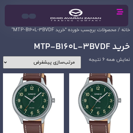
خانه
/ محصولات برچسب خورده “خرید MTP-B160L-3BVDF”
خرید MTP-B160L-3BVDF
نمایش همه 6 نتیجه