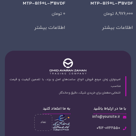
MTP-B160L-3BVDF
MTP-B160L-3BVDF
8,976,000
تومان
0
تومان
اطلاعات بیشتر
اطلاعات بیشتر
امیدواران زمان مرجع فروش انواع ساعت‌های اصل و برند، با تضمین کیفیت و قیمت
مناسب.
انتخابی مطمئن برای خریدی شیک، دقیق و ماندگار.
با ما در ارتباط باشید
به ما اعتماد کنید
info@yoursite.ir
۰912-0722550