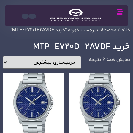
خانه
/ محصولات برچسب خورده “خرید MTP-E720D-2AVDF”
خرید MTP-E720D-2AVDF
نمایش همه 6 نتیجه