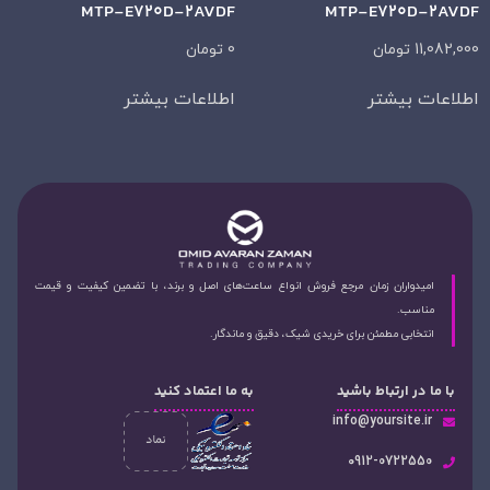
MTP-E720D-2AVDF
MTP-E720D-2AVDF
11,082,000
تومان
0
تومان
اطلاعات بیشتر
اطلاعات بیشتر
امیدواران زمان مرجع فروش انواع ساعت‌های اصل و برند، با تضمین کیفیت و قیمت
مناسب.
انتخابی مطمئن برای خریدی شیک، دقیق و ماندگار.
با ما در ارتباط باشید
به ما اعتماد کنید
info@yoursite.ir
۰912-0722550