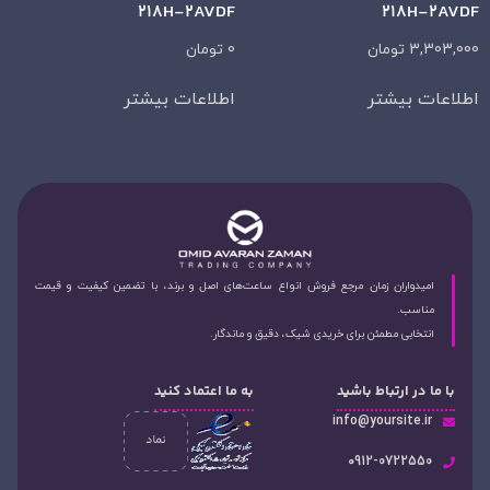
218H-2AVDF
218H-2AVDF
3,303,000
تومان
0
تومان
اطلاعات بیشتر
اطلاعات بیشتر
امیدواران زمان مرجع فروش انواع ساعت‌های اصل و برند، با تضمین کیفیت و قیمت
مناسب.
انتخابی مطمئن برای خریدی شیک، دقیق و ماندگار.
با ما در ارتباط باشید
به ما اعتماد کنید
info@yoursite.ir
۰912-0722550