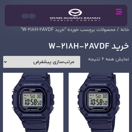
خانه
/ محصولات برچسب خورده “خرید W-218H-2AVDF”
خرید W-218H-2AVDF
نمایش همه 6 نتیجه