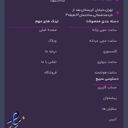
تهران،خیابان کریمخان،بعد از
خردمندشمالی،ساختمان12،طبقه3
دسته‌ بندی محصولات
لینک های مهم
ساعت مچی زنانه
صفحه اصلی
ساعت مچی مردانه
وبلاگ
اکسسوری
درباره ما
ساعت دیواری
تماس با ما
ساعت هوشمند
فروشگاه
دسترسی سریع
حساب کاربری
پیشخوان
سفارش ها
آدرس