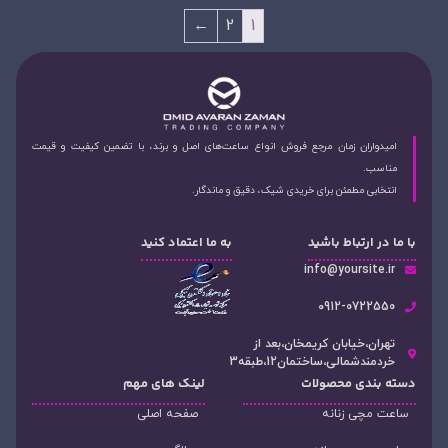
←
2
1
امیدواران زمان مرجع فروش انواع ساعت‌های اصل و برند، با تضمین کیفیت و قیمت
مناسب.
انتخابی مطمئن برای خریدی شیک، دقیق و ماندگار.
با ما در ارتباط باشید
به ما اعتماد کنید
info@yoursite.ir
۰912-0722550
تهران،خیابان کریمخان،بعد از
خردمندشمالی،ساختمان12،طبقه3
دسته‌ بندی محصولات
لینک های مهم
ساعت مچی زنانه
صفحه اصلی