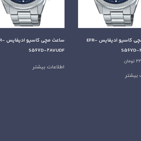
ساعت مچی کاسیو ادیفایس EFR-
ساعت مچی کاسی
S567D-2AVUDF
S567D-
22
تومان
اطلاعات بیشتر
 بیشتر