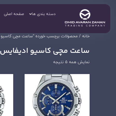
دسته بندی ها
صفحه اصلی
خانه
/ محصولات برچسب خورده “ساعت مچی کاسیو ادیفایس 67D-2AVUDF
ساعت مچی کاسیو ادیفایس EFR-S567D-2AVUDFساعت
نمایش همه 5 نتیجه