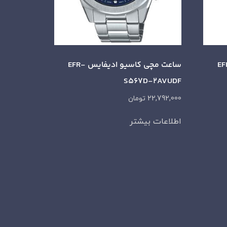
و ادیفایس EFR-
ساعت مچی کاسیو ادیفایس EFR-
S567D-2AVUDF
22,792,000
تومان
اطلاعات بیشتر