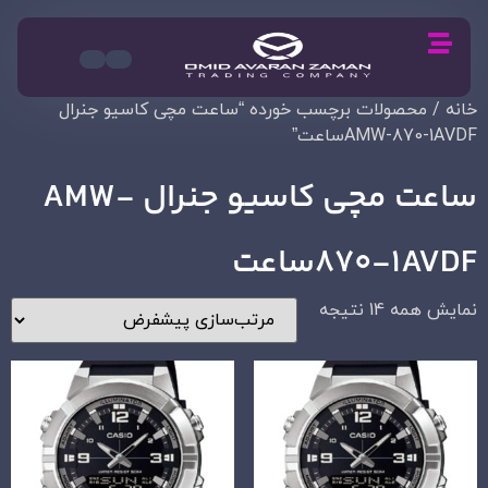
خانه
/ محصولات برچسب خورده “ساعت مچی کاسیو جنرال
AMW-870-1AVDFساعت”
ساعت مچی کاسیو جنرال AMW-
870-1AVDFساعت
نمایش همه 14 نتیجه