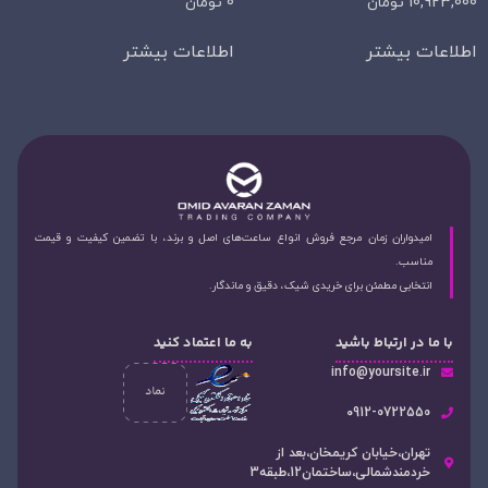
10,923,000
تومان
0
تومان
اطلاعات بیشتر
اطلاعات بیشتر
امیدواران زمان مرجع فروش انواع ساعت‌های اصل و برند، با تضمین کیفیت و قیمت
مناسب.
انتخابی مطمئن برای خریدی شیک، دقیق و ماندگار.
با ما در ارتباط باشید
به ما اعتماد کنید
info@yoursite.ir
۰912-0722550
تهران،خیابان کریمخان،بعد از
خردمندشمالی،ساختمان12،طبقه3