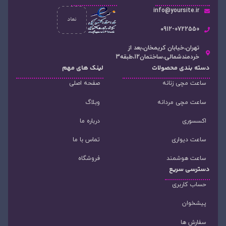
info@yoursite.ir
۰912-0722550
تهران،خیابان کریمخان،بعد از
خردمندشمالی،ساختمان12،طبقه3
دسته‌ بندی محصولات
لینک های مهم
ساعت مچی زنانه
صفحه اصلی
ساعت مچی مردانه
وبلاگ
اکسسوری
درباره ما
ساعت دیواری
تماس با ما
ساعت هوشمند
فروشگاه
دسترسی سریع
حساب کاربری
پیشخوان
سفارش ها