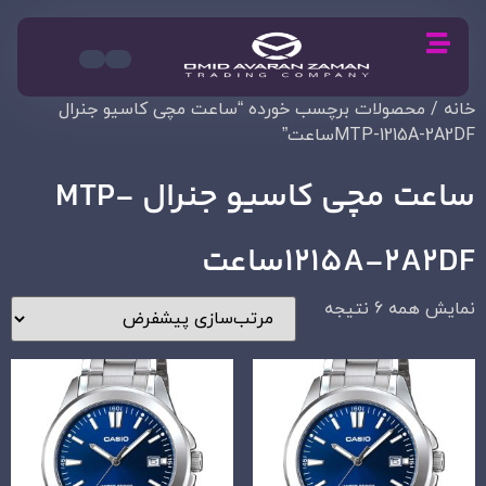
خانه
/ محصولات برچسب خورده “ساعت مچی کاسیو جنرال
MTP-1215A-2A2DFساعت”
ساعت مچی کاسیو جنرال MTP-
1215A-2A2DFساعت
نمایش همه 6 نتیجه