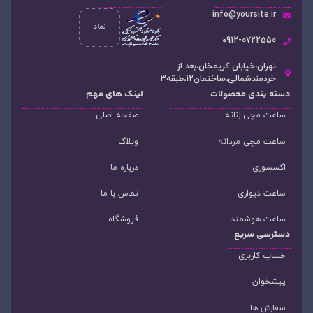
info@yoursite.ir
۰912-0722550
تهران،خیابان کریمخان،بعد از
خردمندشمالی،ساختمان12،طبقه3
دسته‌ بندی محصولات
لینک های مهم
ساعت مچی زنانه
صفحه اصلی
ساعت مچی مردانه
وبلاگ
اکسسوری
درباره ما
ساعت دیواری
تماس با ما
ساعت هوشمند
فروشگاه
دسترسی سریع
حساب کاربری
پیشخوان
سفارش ها