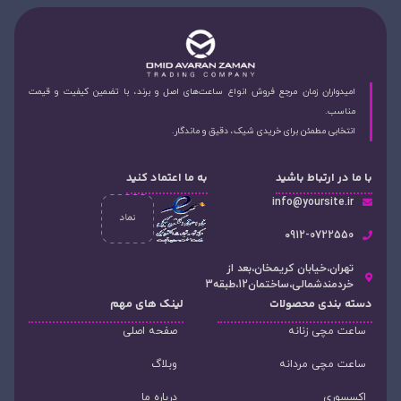
امیدواران زمان مرجع فروش انواع ساعت‌های اصل و برند، با تضمین کیفیت و قیمت
مناسب.
انتخابی مطمئن برای خریدی شیک، دقیق و ماندگار.
با ما در ارتباط باشید
به ما اعتماد کنید
info@yoursite.ir
۰912-0722550
تهران،خیابان کریمخان،بعد از
خردمندشمالی،ساختمان12،طبقه3
دسته‌ بندی محصولات
لینک های مهم
ساعت مچی زنانه
صفحه اصلی
ساعت مچی مردانه
وبلاگ
اکسسوری
درباره ما