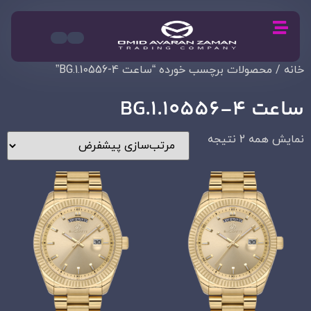
خانه
/ محصولات برچسب خورده “ساعت BG.1.10556-4”
ساعت BG.1.10556-4
نمایش همه 2 نتیجه