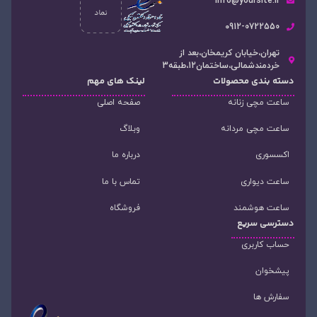
info@yoursite.ir
۰912-0722550
تهران،خیابان کریمخان،بعد از
خردمندشمالی،ساختمان12،طبقه3
دسته‌ بندی محصولات
لینک های مهم
ساعت مچی زنانه
صفحه اصلی
ساعت مچی مردانه
وبلاگ
اکسسوری
درباره ما
ساعت دیواری
تماس با ما
ساعت هوشمند
فروشگاه
دسترسی سریع
حساب کاربری
پیشخوان
سفارش ها