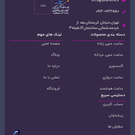
info@yoursite.ir
۰912-0722550
تهران،خیابان کریمخان،بعد از
خردمندشمالی،ساختمان12،طبقه3
دسته‌ بندی محصولات
لینک های مهم
ساعت مچی زنانه
صفحه اصلی
ساعت مچی مردانه
وبلاگ
اکسسوری
درباره ما
ساعت دیواری
تماس با ما
ساعت هوشمند
فروشگاه
دسترسی سریع
حساب کاربری
پیشخوان
سفارش ها