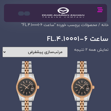
خانه
/ محصولات برچسب خورده “ساعت FL.4.10001-6”
ساعت FL.4.10001-6
نمایش همه 2 نتیجه