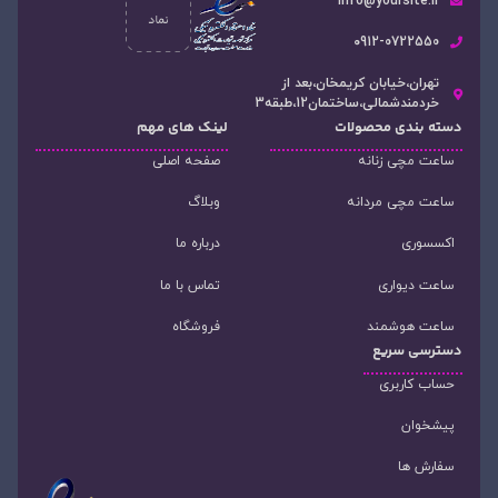
info@yoursite.ir
۰912-0722550
تهران،خیابان کریمخان،بعد از
خردمندشمالی،ساختمان12،طبقه3
دسته‌ بندی محصولات
لینک های مهم
ساعت مچی زنانه
صفحه اصلی
ساعت مچی مردانه
وبلاگ
اکسسوری
درباره ما
ساعت دیواری
تماس با ما
ساعت هوشمند
فروشگاه
دسترسی سریع
حساب کاربری
پیشخوان
سفارش ها