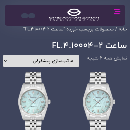
خانه
/ محصولات برچسب خورده “ساعت FL.4.10004-2”
ساعت FL.4.10004-2
نمایش همه 2 نتیجه