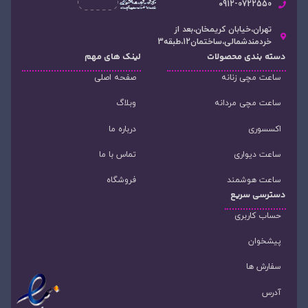
۰912-0722550
تهران،خیابان کریمخان،بعد از
خردمندشمالی،ساختمان12،طبقه3
دسته‌ بندی محصولات
لینک های مهم
ساعت مچی زنانه
صفحه اصلی
ساعت مچی مردانه
وبلاگ
اکسسوری
درباره ما
ساعت دیواری
تماس با ما
ساعت هوشمند
فروشگاه
دسترسی سریع
حساب کاربری
پیشخوان
سفارش ها
آدرس