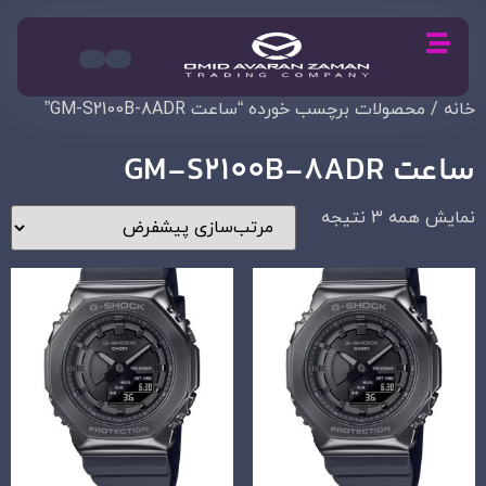
خانه
/ محصولات برچسب خورده “ساعت GM-S2100B-8ADR”
ساعت GM-S2100B-8ADR
نمایش همه 3 نتیجه