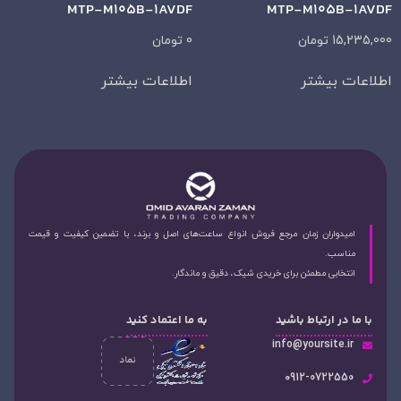
MTP-M105B-1AVDF
MTP-M105B-1AVDF
15,235,000
تومان
0
تومان
اطلاعات بیشتر
اطلاعات بیشتر
امیدواران زمان مرجع فروش انواع ساعت‌های اصل و برند، با تضمین کیفیت و قیمت
مناسب.
انتخابی مطمئن برای خریدی شیک، دقیق و ماندگار.
با ما در ارتباط باشید
به ما اعتماد کنید
info@yoursite.ir
۰912-0722550