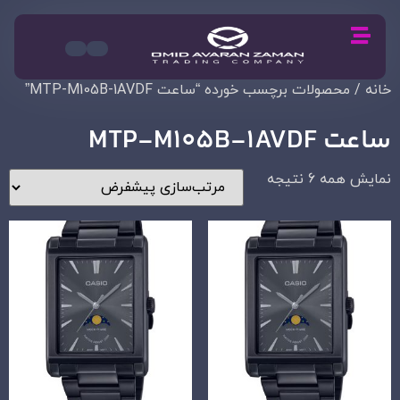
خانه
/ محصولات برچسب خورده “ساعت MTP-M105B-1AVDF”
ساعت MTP-M105B-1AVDF
نمایش همه 6 نتیجه