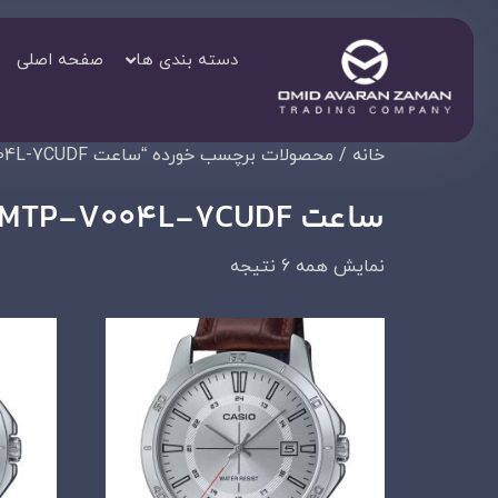
دسته بندی ها
صفحه اصلی
خانه
/ محصولات برچسب خورده “ساعت MTP-V004L-7CUDF”
ساعت MTP-V004L-7CUDF
نمایش همه 6 نتیجه