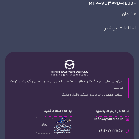
MTP-VD300D-1EUDF
0
تومان
اطلاعات بیشتر
امیدواران زمان مرجع فروش انواع ساعت‌های اصل و برند، با تضمین کیفیت و قیمت
مناسب.
انتخابی مطمئن برای خریدی شیک، دقیق و ماندگار.
با ما در ارتباط باشید
به ما اعتماد کنید
info@yoursite.ir
۰912-0722550