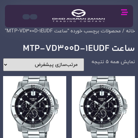
خانه
/ محصولات برچسب خورده “ساعت MTP-VD300D-1EUDF”
ساعت MTP-VD300D-1EUDF
نمایش همه 5 نتیجه