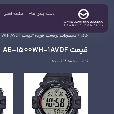
دسته بندی ها
صفحه اصلی
خانه
/ محصولات برچسب خورده “قیمت AE-1500WH-1AVDF”
قیمت AE-1500WH-1AVDF
نمایش همه 16 نتیجه