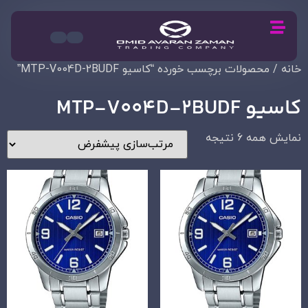
خانه
/ محصولات برچسب خورده “کاسیو MTP-V004D-2BUDF”
کاسیو MTP-V004D-2BUDF
نمایش همه 6 نتیجه