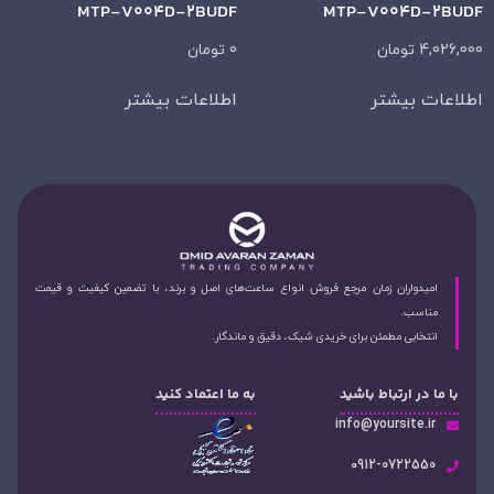
MTP-V004D-2BUDF
MTP-V004D-2BUDF
4,026,000
تومان
0
تومان
اطلاعات بیشتر
اطلاعات بیشتر
امیدواران زمان مرجع فروش انواع ساعت‌های اصل و برند، با تضمین کیفیت و قیمت
مناسب.
انتخابی مطمئن برای خریدی شیک، دقیق و ماندگار.
با ما در ارتباط باشید
به ما اعتماد کنید
info@yoursite.ir
۰912-0722550