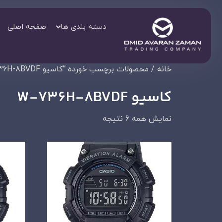
دسته بندی ها
صفحه اصلی
خانه
/ محصولات برچسب خورده “کاسیو W-736H-8BVDF”
کاسیو W-736H-8BVDF
نمایش همه 6 نتیجه