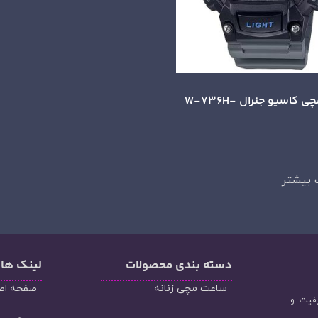
ساعت مچی کاسیو جنرال W-736H-
 بیشتر
دسته‌ بندی محصولات
لینک ها
ساعت مچی زنانه
صفحه اص
یفیت و