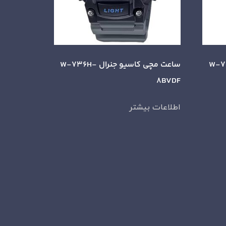
جنرال W-736H-
ساعت مچی کاسیو جنرال W-736H-
8BVDF
اطلاعات بیشتر