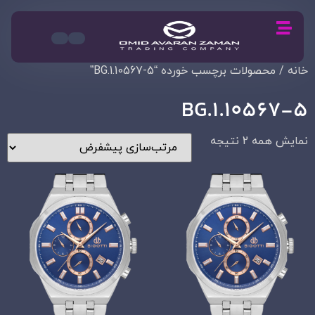
خانه
/ محصولات برچسب خورده “BG.1.10567-5”
BG.1.10567-5
نمایش همه 2 نتیجه