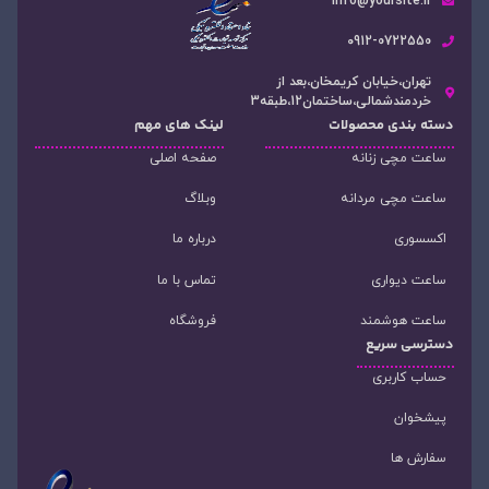
info@yoursite.ir
۰912-0722550
تهران،خیابان کریمخان،بعد از
خردمندشمالی،ساختمان12،طبقه3
دسته‌ بندی محصولات
لینک های مهم
ساعت مچی زنانه
صفحه اصلی
ساعت مچی مردانه
وبلاگ
اکسسوری
درباره ما
ساعت دیواری
تماس با ما
ساعت هوشمند
فروشگاه
دسترسی سریع
حساب کاربری
پیشخوان
سفارش ها