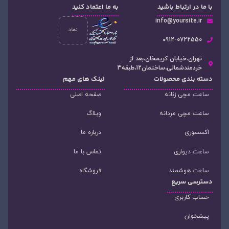
با ما در ارتباط باشید
به ما اعتماد کنید
info@yoursite.ir
۰912-0722550
تهران،خیابان کریمخان،بعد از
خردمندشمالی،ساختمان12،طبقه3
دسته‌ بندی محصولات
لینک های مهم
ساعت مچی زنانه
صفحه اصلی
ساعت مچی مردانه
وبلاگ
اکسسوری
درباره ما
ساعت دیواری
تماس با ما
ساعت هوشمند
فروشگاه
دسترسی سریع
حساب کاربری
پیشخوان