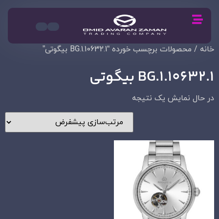
خانه
/ محصولات برچسب خورده “BG.1.10632.1 بیگوتی”
BG.1.10632.1 بیگوتی
در حال نمایش یک نتیجه