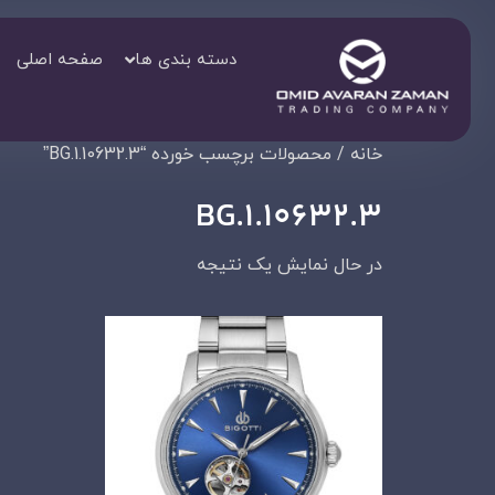
دسته بندی ها
صفحه اصلی
خانه
/ محصولات برچسب خورده “BG.1.10632.3”
BG.1.10632.3
در حال نمایش یک نتیجه