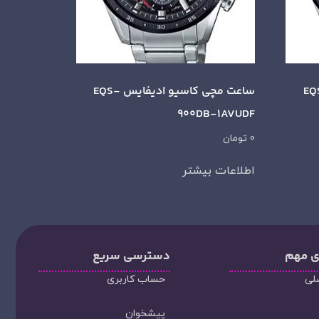
یو ادیفایس EQS-
ساعت مچی کاسیو ادیفایس EQS-
900DB-1AVUDF
0
تومان
اطلاعات بیشتر
ی مهم
دسترسی سریع
لی
حساب کاربری
پیشخوان