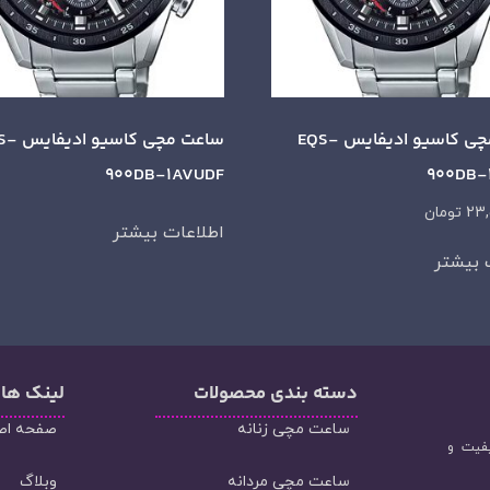
ساعت مچی کاسیو ادیفایس EQS-
ساعت مچی کاس
900DB-1AVUDF
900DB-
23
تومان
اطلاعات بیشتر
 بیشتر
دسته‌ بندی محصولات
لینک ها
ساعت مچی زنانه
صفحه اص
یفیت و
ساعت مچی مردانه
وبلاگ