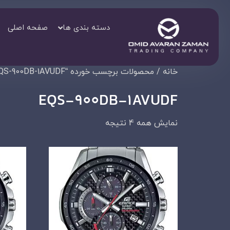
دسته بندی ها
صفحه اصلی
خانه
/ محصولات برچسب خورده “EQS-900DB-1AVUDF”
EQS-900DB-1AVUDF
نمایش همه 4 نتیجه