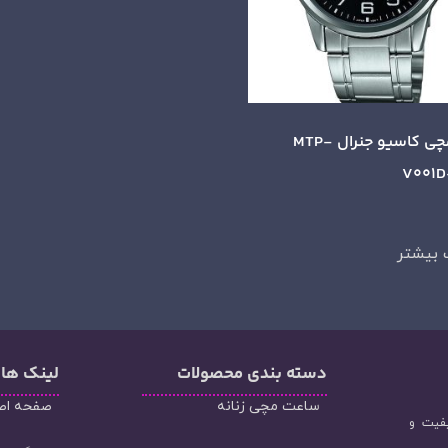
ساعت مچی کاسیو جنرال MTP-
V001D
 بیشتر
دسته‌ بندی محصولات
لینک ها
ساعت مچی زنانه
صفحه اص
یفیت و