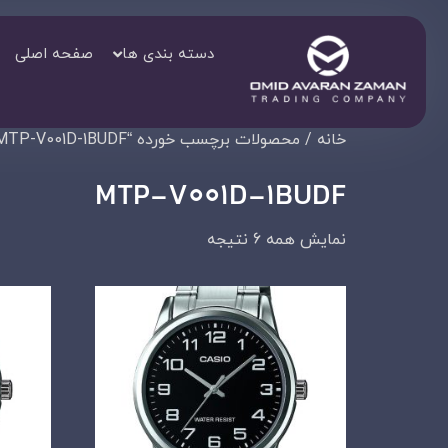
دسته بندی ها
صفحه اصلی
خانه
/ محصولات برچسب خورده “MTP-V001D-1BUDF”
MTP-V001D-1BUDF
نمایش همه 6 نتیجه