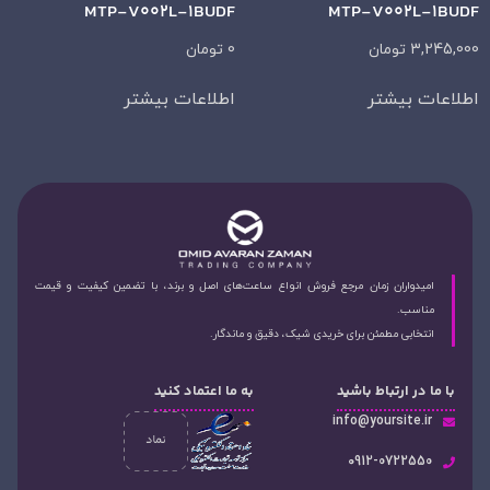
MTP-V002L-1BUDF
MTP-V002L-1BUDF
3,245,000
تومان
0
تومان
اطلاعات بیشتر
اطلاعات بیشتر
امیدواران زمان مرجع فروش انواع ساعت‌های اصل و برند، با تضمین کیفیت و قیمت
مناسب.
انتخابی مطمئن برای خریدی شیک، دقیق و ماندگار.
با ما در ارتباط باشید
به ما اعتماد کنید
info@yoursite.ir
۰912-0722550