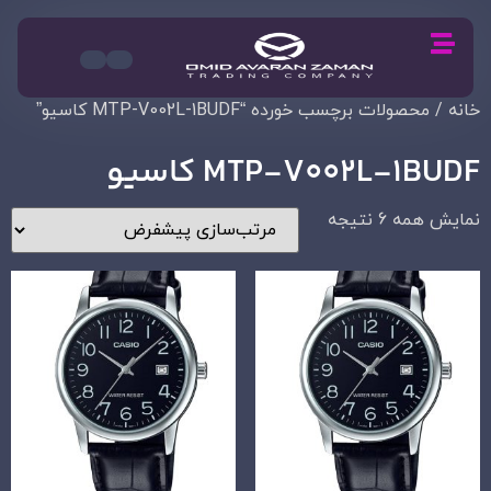
خانه
/ محصولات برچسب خورده “MTP-V002L-1BUDF کاسیو”
MTP-V002L-1BUDF کاسیو
نمایش همه 6 نتیجه