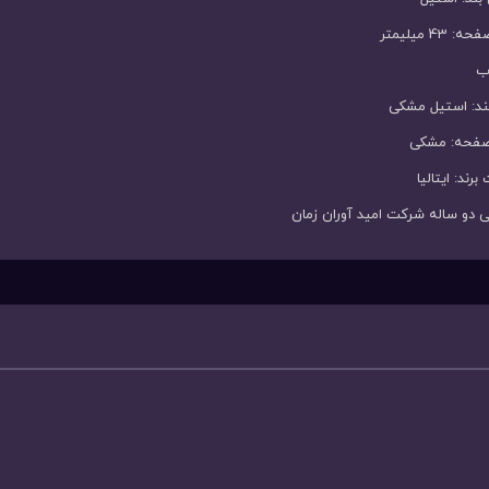
 43 میلیمتر
ب
ند: استیل مشکی
صفحه: مشکی
برند: ایتالیا
تی دو ساله شرکت امید آوران زمان