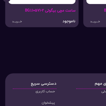
 مچی بیگوتی BG.1.10571-2
ساعت مچی بیگوتی BG.1.10571-3
وجود
ناموجود
خـــریـــد
ی مهم
دسترسی سریع
لی
حساب کاربری
پیشخوان