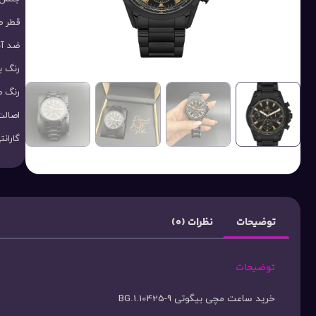
قطر صفحه:
ضد آ
رنگ ب
رنگ 
اصالت 
گاران
توضیحات
نظرات (0)
توضیحات
خرید ساعت مچی بیگوتی BG.1.10425-9