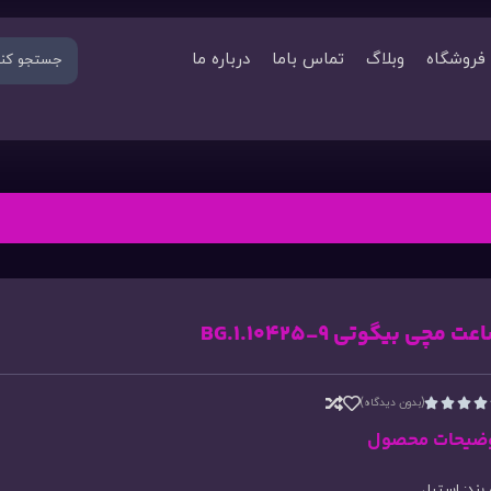
فروشگاه
وبلاگ
تماس باما
درباره ما
ت مچی بیگوتی BG.1.10425-9
(بدون دیدگاه)




ضیحات محصول
ند: استیل