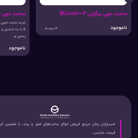
BG.1
ساعت مچی بیگوتی BG.1.10570-5
خرید س
خـــریـــد
5 با بند استیل و کیس استیل مناسب برای استف
رسمی و...
ناموجود
خ
امیدواران زمان مرجع فروش انواع ساعت‌های اصل و برند، با تضمین ک
قیمت مناسب.