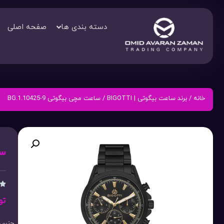
دسته بندی ها
صفحه اصلی
خانه
/
برند ساعت بیگوتی | BIGOTTI
/ ساعت مچی بیگوتی BG.1.10425-9
ساع

تو
جنس ب