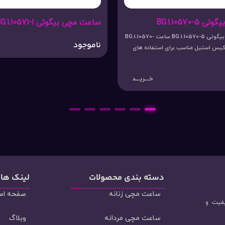
ساعت مچی بیگوتی BG.1.10571-1
ساعت
اعت مچی بیگوتی BG.1.10570-5 ساعت BG.1.10570-
ناموجود
نام
خـــریـــد
اده های
ـــریـــد
6
5
4
3
2
1
دسته‌ بندی محصولات
لینک ها
ساعت مچی زنانه
صفحه اص
یفیت و
ساعت مچی مردانه
وبلاگ