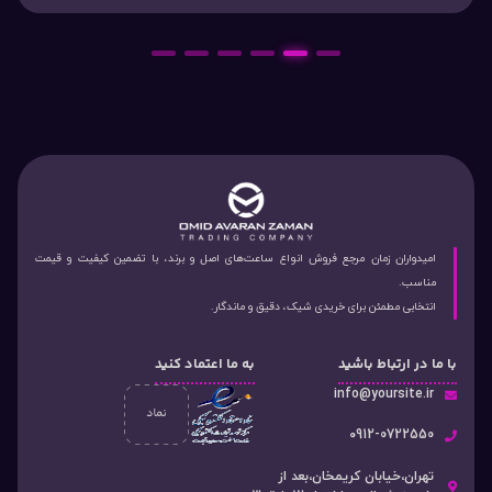
6
5
4
3
2
1
امیدواران زمان مرجع فروش انواع ساعت‌های اصل و برند، با تضمین کیفیت و قیمت
مناسب.
انتخابی مطمئن برای خریدی شیک، دقیق و ماندگار.
با ما در ارتباط باشید
به ما اعتماد کنید
info@yoursite.ir
۰912-0722550
تهران،خیابان کریمخان،بعد از