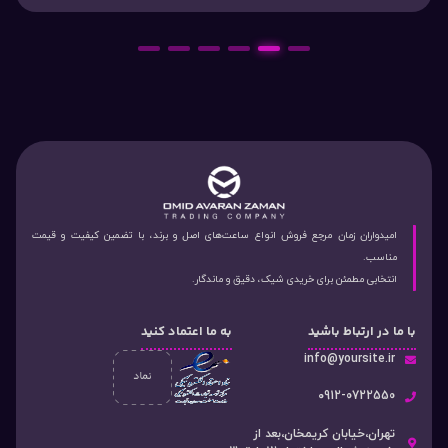
6
5
4
3
2
1
امیدواران زمان مرجع فروش انواع ساعت‌های اصل و برند، با تضمین کیفیت و قیمت
مناسب.
انتخابی مطمئن برای خریدی شیک، دقیق و ماندگار.
با ما در ارتباط باشید
به ما اعتماد کنید
info@yoursite.ir
۰912-0722550
تهران،خیابان کریمخان،بعد از