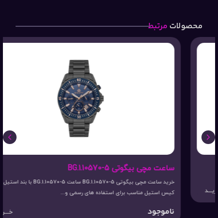
محصولات
مرتبط
ساعت مچی بیگوتی BG.1.10570-5
خرید ساعت مچی بیگوتی BG.1.10570-5 ساعت BG.1.10570-5 با بند استیل و
کیس استیل مناسب برای استفاده های رسمی و...
ناموجود
خـــریـــد