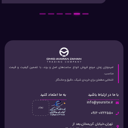
6
5
4
3
2
1
امیدواران زمان مرجع فروش انواع ساعت‌های اصل و برند، با تضمین کیفیت و قیمت
مناسب.
انتخابی مطمئن برای خریدی شیک، دقیق و ماندگار.
با ما در ارتباط باشید
به ما اعتماد کنید
info@yoursite.ir
۰912-0722550
تهران،خیابان کریمخان،بعد از