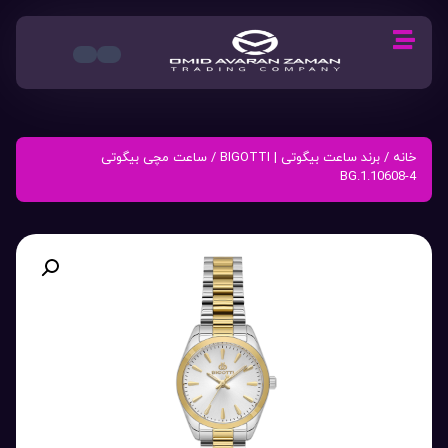
خانه
/
برند ساعت بیگوتی | BIGOTTI
/ ساعت مچی بیگوتی
BG.1.10608-4