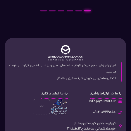
6
5
4
3
2
1
امیدواران زمان مرجع فروش انواع ساعت‌های اصل و برند، با تضمین کیفیت و قیمت
مناسب.
انتخابی مطمئن برای خریدی شیک، دقیق و ماندگار.
با ما در ارتباط باشید
به ما اعتماد کنید
info@yoursite.ir
۰912-0722550
تهران،خیابان کریمخان،بعد از
خردمندشمالی،ساختمان12،طبقه3