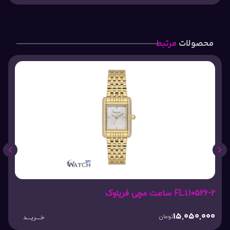
محصولات
مرتبط
FL.1.10526-2 ساعت مچی فریلوک
15,050,000
تومان
خـــریـــد