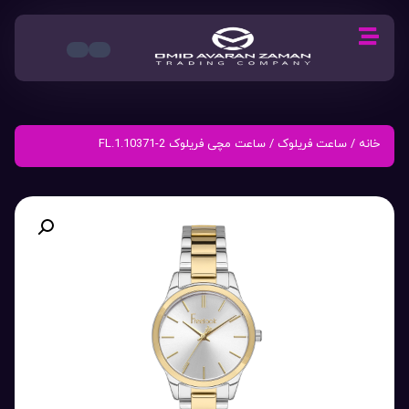
خانه
/
ساعت فریلوک
/ ساعت مچی فریلوک FL.1.10371-2