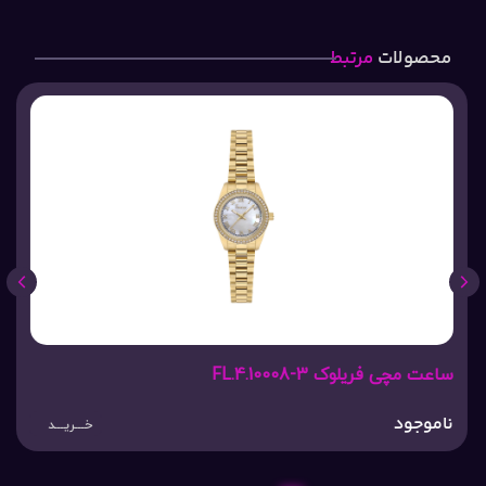
محصولات
مرتبط
ساعت مچی فریلوک FL.4.10008-3
ناموجود
خـــریـــد