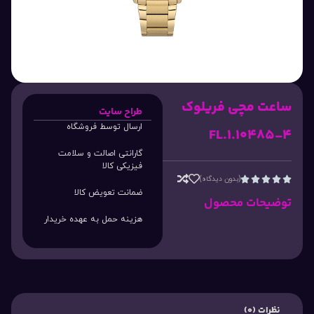
ساعت مچی فریلوک
طراح سایت
ارسال توسط فروشگاه
FL.1.10485-4
گارانتی اصالت و سلامت
فیزیکی کالا
(بدون دیدگاه)





ضمانت تعویض کالا
توضیحات محصول
هزینه حمل به عهده خریدار
نظرات (0)