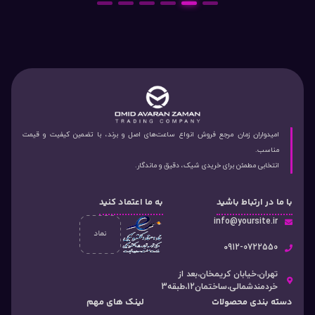
6
5
4
3
2
1
امیدواران زمان مرجع فروش انواع ساعت‌های اصل و برند، با تضمین کیفیت و قیمت
مناسب.
انتخابی مطمئن برای خریدی شیک، دقیق و ماندگار.
با ما در ارتباط باشید
به ما اعتماد کنید
info@yoursite.ir
۰912-0722550
تهران،خیابان کریمخان،بعد از
خردمندشمالی،ساختمان12،طبقه3
دسته‌ بندی محصولات
لینک های مهم