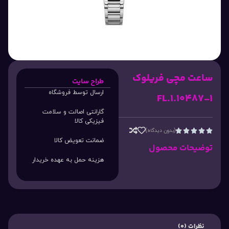
ساعت مچی فریلوک
طراح سایت
ارسال توسط فروشگاه
FL.1.10487-1
گارانتی اصالت و سلامت
فیزیکی کالا
(بدون دیدگاه)





ضمانت تعویض کالا
توضیحات محصول
هزینه حمل به عهده خریدار
نظرات (0)