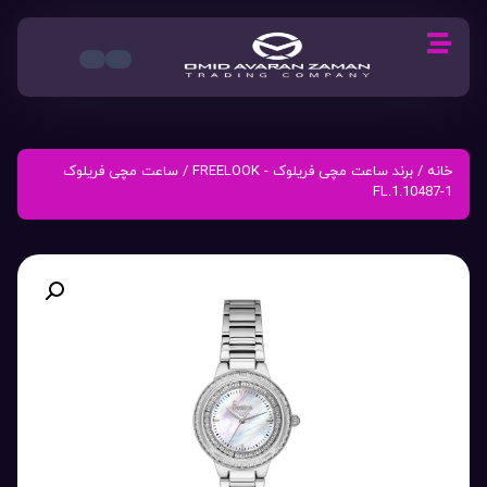
خانه
/
برند ساعت مچی فریلوک - FREELOOK
/ ساعت مچی فریلوک
FL.1.10487-1