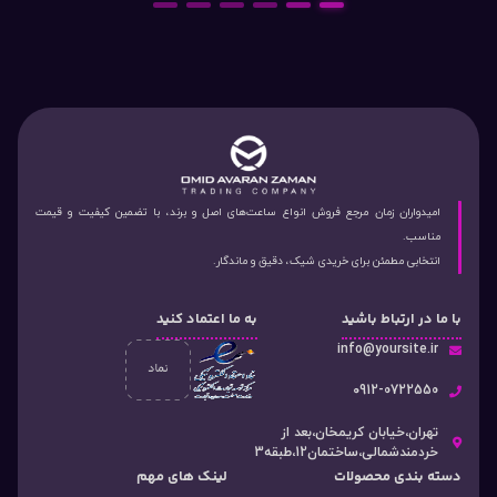
6
5
4
3
2
1
امیدواران زمان مرجع فروش انواع ساعت‌های اصل و برند، با تضمین کیفیت و قیمت
مناسب.
انتخابی مطمئن برای خریدی شیک، دقیق و ماندگار.
با ما در ارتباط باشید
به ما اعتماد کنید
info@yoursite.ir
۰912-0722550
تهران،خیابان کریمخان،بعد از
خردمندشمالی،ساختمان12،طبقه3
دسته‌ بندی محصولات
لینک های مهم