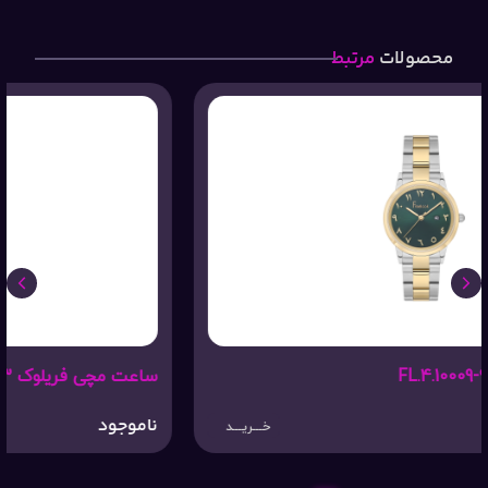
محصولات
مرتبط
ساعت مچی فریلوک FL.4.10008-3
ناموجود
خـــریـــد