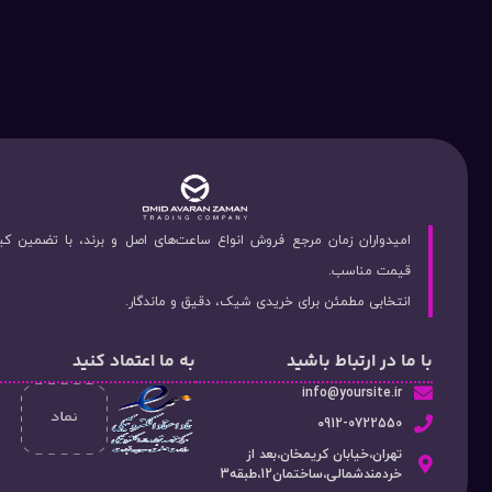
امیدواران زمان مرجع فروش انواع ساعت‌های اصل و برند، با تضمین ک
قیمت مناسب.
انتخابی مطمئن برای خریدی شیک، دقیق و ماندگار.
با ما در ارتباط باشید
به ما اعتماد کنید
info@yoursite.ir
۰912-0722550
تهران،خیابان کریمخان،بعد از
خردمندشمالی،ساختمان12،طبقه3