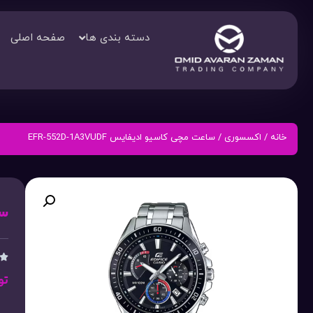
دسته بندی ها
صفحه اصلی
خانه
/
اکسسوری
/ ساعت مچی کاسیو ادیفایس EFR-552D-1A3VUDF
ساع

تو