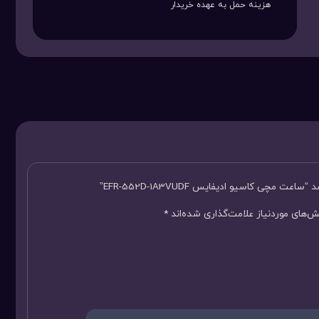
هزینه حمل به عهده خریدار
چی کاسیو ادیفایس EFR-552D-1A3VUDF”
‌های موردنیاز علامت‌گذاری شده‌اند
*