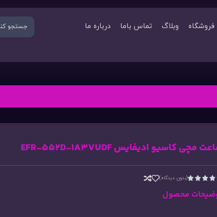
فروشگاه
وبلاگ
تماس باما
درباره ما
ت مچی کاسیو ادیفایس EFR-552D-1A3VUDF
(بدون دیدگاه)




ضیحات محصول