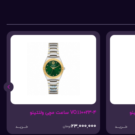
VO.1.10025-3 ساعت مچی ولنتینو
34,900,000
تومان
خـــریـــد
خـــریـــد