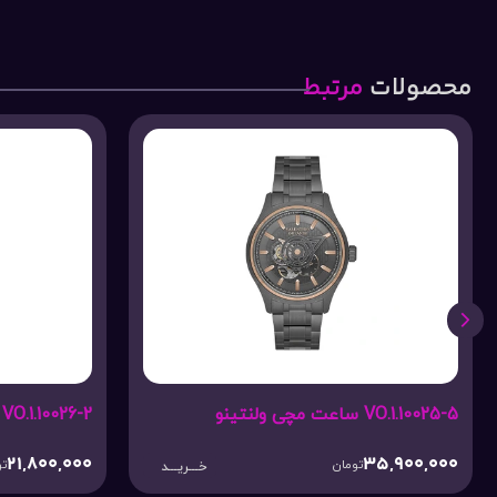
محصولات
مرتبط
VO.1.10026-2 ساعت مچی ولنتینو
VO.1.10027-4 ساعت 
500,000
21,800,000
تومان
خـــریـــد