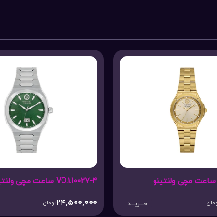
مچی ولنتینو
VO.1.10023-4 ساعت مچی ولنتینو
23,000,000
24,
تومان
تومان
خـــریـــد