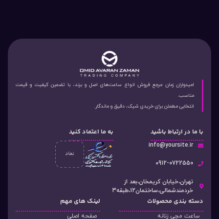
امیدواران زمان مرجع فروش انواع ساعت‌های اصل و برند، با تضمین کیفیت و قیمت
مناسب.
انتخابی مطمئن برای خریدی شیک، دقیق و ماندگار.
با ما در ارتباط باشید
به ما اعتماد کنید
info@yoursite.ir
۰912-0722550
تهران،خیابان کریمخان،بعد از
خردمندشمالی،ساختمان12،طبقه3
دسته‌ بندی محصولات
لینک های مهم
ساعت مچی زنانه
صفحه اصلی