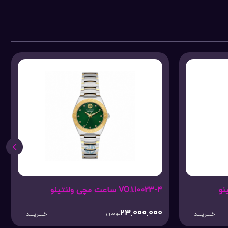
VO.1.10023-4 ساعت مچی ولنتینو
23,000,000
تومان
خـــریـــد
خـــریـــد