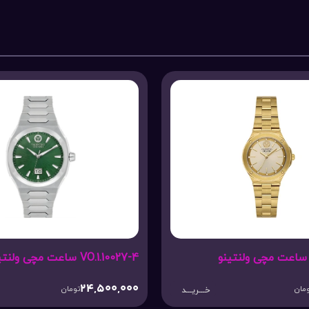
VO.1.10027-4 ساعت مچی ولنتینو
24,500,000
مان
تومان
خـــریـــد