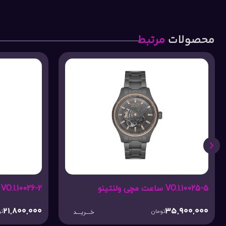
محصولات
مرتبط
VO.1.10025-5 ساعت مچی ولنتینو
VO.1.10026-2 ساعت مچی ولنتینو
21,800,000
35,900,000
تومان
تو
خـــریـــد