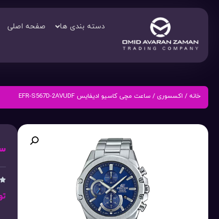
دسته بندی ها
صفحه اصلی
خانه
/
اکسسوری
/ ساعت مچی کاسیو ادیفایس EFR-S567D-2AVUDF
ساع

تو