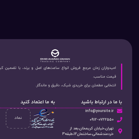
امیدواران زمان مرجع فروش انواع ساعت‌های اصل و برند، با تضمین ک
قیمت مناسب.
انتخابی مطمئن برای خریدی شیک، دقیق و ماندگار.
با ما در ارتباط باشید
به ما اعتماد کنید
info@yoursite.ir
۰912-0722550
تهران،خیابان کریمخان،بعد از
خردمندشمالی،ساختمان12،طبقه3