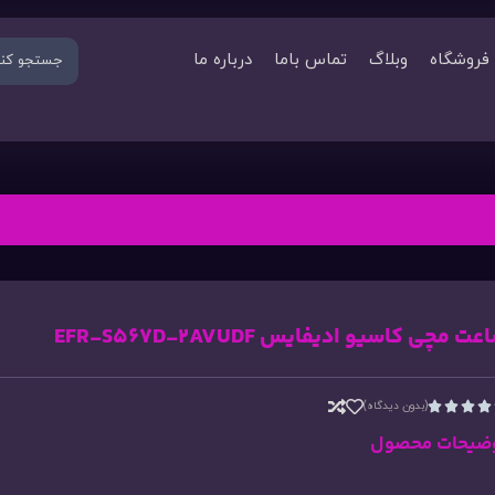
فروشگاه
وبلاگ
تماس باما
درباره ما
ت مچی کاسیو ادیفایس EFR-S567D-2AVUDF
(بدون دیدگاه)




ضیحات محصول