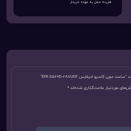
هزینه حمل به عهده خریدار
چی کاسیو ادیفایس EFR-S567D-2AVUDF”
‌های موردنیاز علامت‌گذاری شده‌اند
*