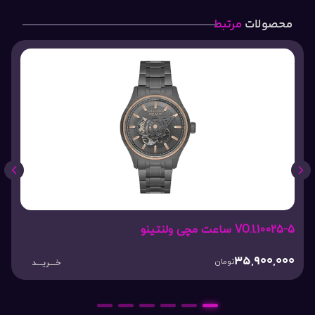
محصولات
مرتبط
VO.1.10025-5 ساعت مچی ولنتینو
35,900,000
تومان
خـــریـــد
6
5
4
3
2
1