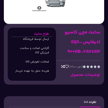
ساعت مچی کاسیو
طراح سایت
ارسال توسط فروشگاه
ادیفایس EQS-
گارانتی اصالت و سلامت
900DB-2AVUDF
فیزیکی کالا
ضمانت تعویض کالا
(بدون دیدگاه)





هزینه حمل به عهده خریدار
توضیحات محصول
نظرات (0)