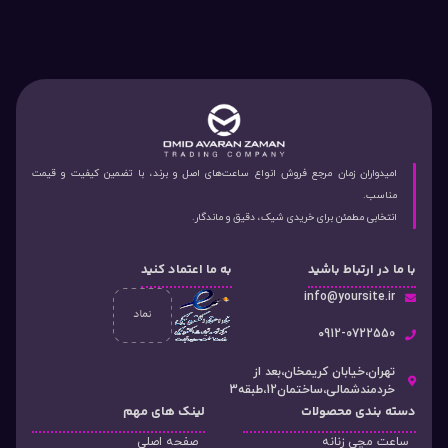
امیدواران زمان مرجع فروش انواع ساعت‌های اصل و برند، با تضمین کیفیت و قیمت
مناسب.
انتخابی مطمئن برای خریدی شیک، دقیق و ماندگار.
با ما در ارتباط باشید
به ما اعتماد کنید
info@yoursite.ir
۰912-0722550
تهران،خیابان کریمخان،بعد از
خردمندشمالی،ساختمان12،طبقه3
دسته‌ بندی محصولات
لینک های مهم
ساعت مچی زنانه
صفحه اصلی