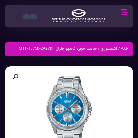
خانه
/
اکسسوری
/ ساعت مچی کاسیو جنرال MTP-1375D-2A2VDF