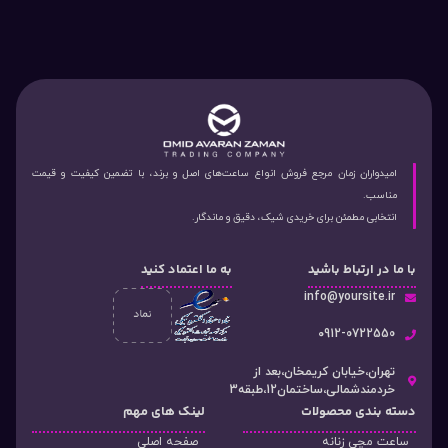
امیدواران زمان مرجع فروش انواع ساعت‌های اصل و برند، با تضمین کیفیت و قیمت
مناسب.
انتخابی مطمئن برای خریدی شیک، دقیق و ماندگار.
با ما در ارتباط باشید
به ما اعتماد کنید
info@yoursite.ir
۰912-0722550
تهران،خیابان کریمخان،بعد از
خردمندشمالی،ساختمان12،طبقه3
دسته‌ بندی محصولات
لینک های مهم
ساعت مچی زنانه
صفحه اصلی