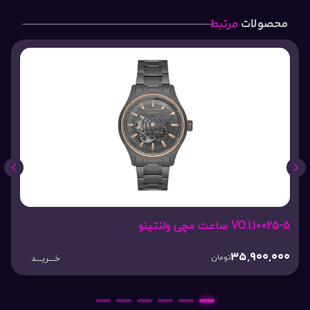
محصولات
مرتبط
VO.1.10025-5 ساعت مچی ولنتینو
35,900,000
تومان
خـــریـــد
6
5
4
3
2
1