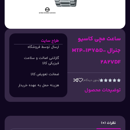
ساعت مچی کاسیو
طراح سایت
ارسال توسط فروشگاه
جنرال MTP-1375D-
گارانتی اصالت و سلامت
2A2VDF
فیزیکی کالا
ضمانت تعویض کالا
(بدون دیدگاه)





هزینه حمل به عهده خریدار
توضیحات محصول
نظرات (0)