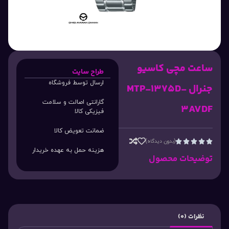
ساعت مچی کاسیو
طراح سایت
ارسال توسط فروشگاه
جنرال MTP-1375D-
گارانتی اصالت و سلامت
3AVDF
فیزیکی کالا
ضمانت تعویض کالا
(بدون دیدگاه)





هزینه حمل به عهده خریدار
توضیحات محصول
نظرات (0)