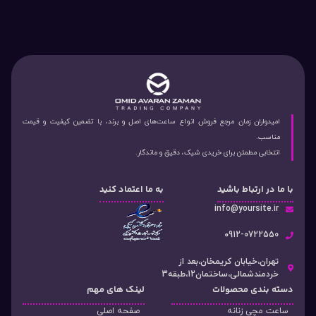
امیدواران زمان مرجع فروش انواع ساعت‌های اصل و برند، با تضمین کیفیت و قیمت
مناسب.
انتخابی مطمئن برای خریدی شیک، دقیق و ماندگار.
با ما در ارتباط باشید
به ما اعتماد کنید
info@yoursite.ir
۰912-0722550
تهران،خیابان کریمخان،بعد از
خردمندشمالی،ساختمان12،طبقه3
دسته‌ بندی محصولات
لینک های مهم
ساعت مچی زنانه
صفحه اصلی