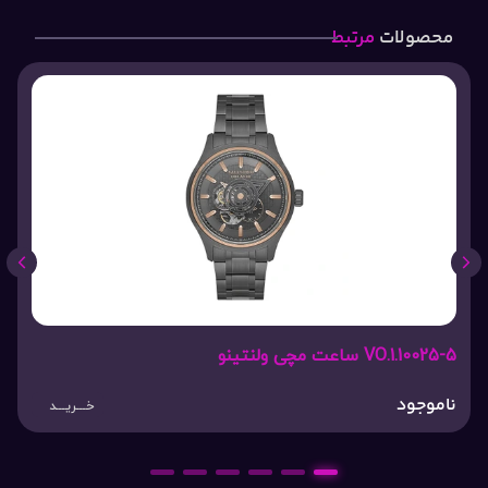
محصولات
مرتبط
VO.1.10025-5 ساعت مچی ولنتینو
ناموجود
خـــریـــد
6
5
4
3
2
1