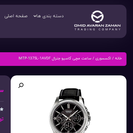
دسته بندی ها
صفحه اصلی
خانه
/
اکسسوری
/ ساعت مچی کاسیو جنرال MTP-1375L-1AVDF
ساع

تو