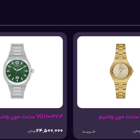
VO.1.10027-4 ساعت مچی ولنتینو
VO.1.10023-4 ساعت مچی
,000,000
24,500,000
تومان
خـــریـــد