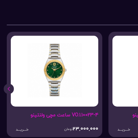
 ولنتینو
VO.1.10025-3 ساعت مچی ولنتینو
34,900,000
23
تومان
تومان
خـــریـــد