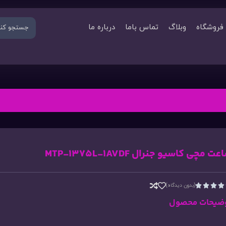
فروشگاه
وبلاگ
تماس باما
درباره ما
ت مچی کاسیو جنرال MTP-1375L-1AVDF
(بدون دیدگاه)




ضیحات محصول