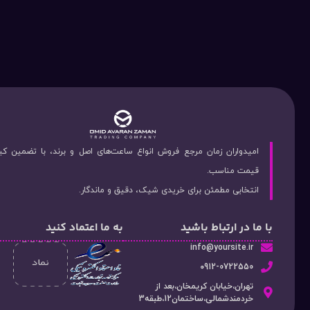
امیدواران زمان مرجع فروش انواع ساعت‌های اصل و برند، با تضمین ک
قیمت مناسب.
انتخابی مطمئن برای خریدی شیک، دقیق و ماندگار.
با ما در ارتباط باشید
به ما اعتماد کنید
info@yoursite.ir
۰912-0722550
تهران،خیابان کریمخان،بعد از
خردمندشمالی،ساختمان12،طبقه3