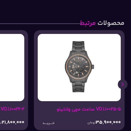
محصولات
مرتبط
VO.1.10026-2 ساعت مچی ولنتینو
21,800,000
تومان
خـــریـــد
خـــریـــد