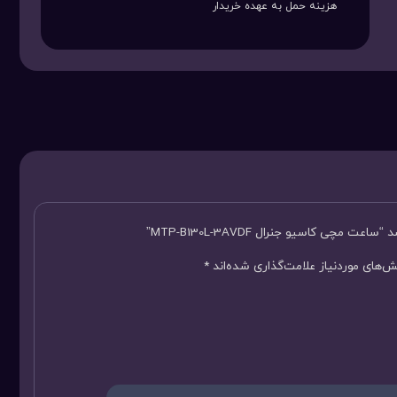
هزینه حمل به عهده خریدار
چی کاسیو جنرال MTP-B130L-3AVDF”
‌های موردنیاز علامت‌گذاری شده‌اند
*