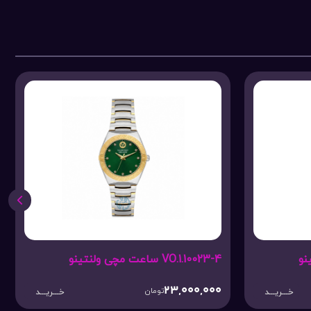
VO.1.10025-3 ساعت مچی ولنتینو
34,900,000
تومان
خـــریـــد
خـــریـــد