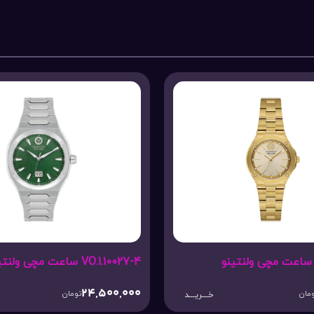
نتینو
VO.1.10023-4 ساعت مچی ولنتینو
23,000,000
2
تومان
تومان
خـــریـــد