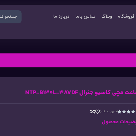
فروشگاه
وبلاگ
تماس باما
درباره ما
ت مچی کاسیو جنرال MTP-B130L-3AVDF
(بدون دیدگاه)




ضیحات محصول