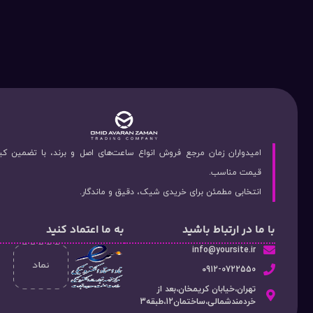
امیدواران زمان مرجع فروش انواع ساعت‌های اصل و برند، با تضمین ک
قیمت مناسب.
انتخابی مطمئن برای خریدی شیک، دقیق و ماندگار.
با ما در ارتباط باشید
به ما اعتماد کنید
info@yoursite.ir
۰912-0722550
تهران،خیابان کریمخان،بعد از
خردمندشمالی،ساختمان12،طبقه3