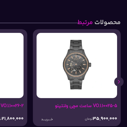
محصولات
مرتبط
VO.1.10026-2 ساعت مچی ولنتینو
VO.1.10027-4 ساعت مچی ول
4,500,000
21,800,000
تومان
خـــریـــد