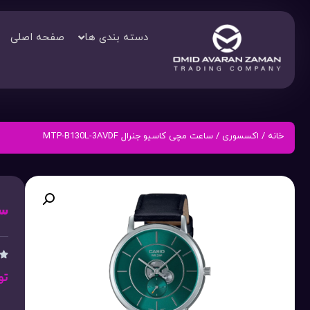
دسته بندی ها
صفحه اصلی
خانه
/
اکسسوری
/ ساعت مچی کاسیو جنرال MTP-B130L-3AVDF
ساع

تو