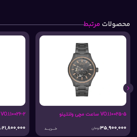
محصولات
مرتبط
VO.1.10025-5 ساعت مچی ولنتینو
VO.1.10026-2 ساعت مچی ولنتینو
21,800,000
35,900,000
تومان
تو
خـــریـــد