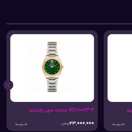
VO.1.10023-4 ساعت مچی ولنتینو
23,000,000
تومان
خـــریـــد
خـــریـــد