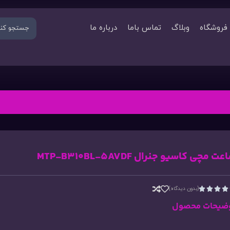
فروشگاه
وبلاگ
تماس باما
درباره ما
ت مچی کاسیو جنرال MTP-B310BL-5AVDF
(بدون دیدگاه)




ضیحات محصول