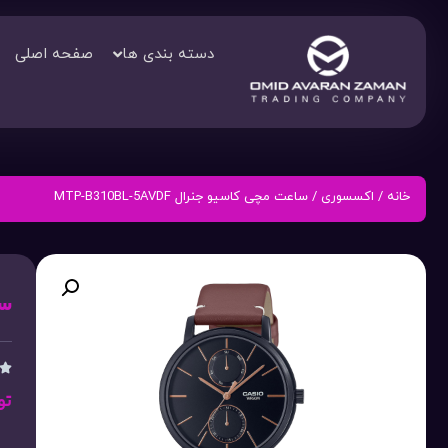
دسته بندی ها
صفحه اصلی
خانه
/
اکسسوری
/ ساعت مچی کاسیو جنرال MTP-B310BL-5AVDF
ساع

تو