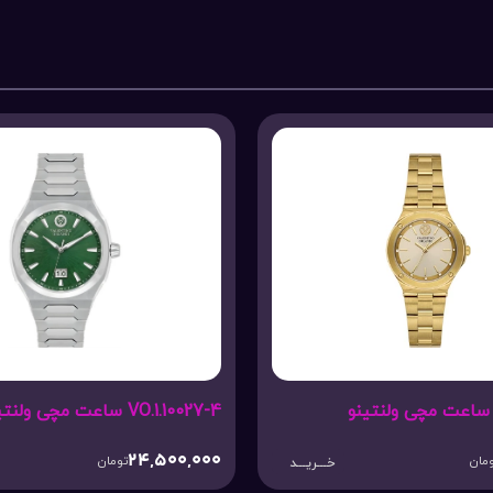
VO.1.10027-4 ساعت مچی ولنتینو
24,500,000
مان
تومان
خـــریـــد