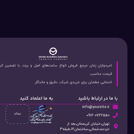
امیدواران زمان مرجع فروش انواع ساعت‌های اصل و برند، با تضمین ک
قیمت مناسب.
انتخابی مطمئن برای خریدی شیک، دقیق و ماندگار.
با ما در ارتباط باشید
به ما اعتماد کنید
info@yoursite.ir
۰912-0722550
تهران،خیابان کریمخان،بعد از
خردمندشمالی،ساختمان12،طبقه3