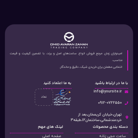
امیدواران زمان مرجع فروش انواع ساعت‌های اصل و برند، با تضمین کیفیت و قیمت
مناسب.
انتخابی مطمئن برای خریدی شیک، دقیق و ماندگار.
با ما در ارتباط باشید
به ما اعتماد کنید
info@yoursite.ir
۰912-0722550
تهران،خیابان کریمخان،بعد از
خردمندشمالی،ساختمان12،طبقه3
دسته‌ بندی محصولات
لینک های مهم
ساعت مچی زنانه
صفحه اصلی