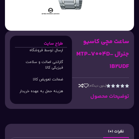
ساعت مچی کاسیو
طراح سایت
ارسال توسط فروشگاه
جنرال MTP-V004D-
گارانتی اصالت و سلامت
1B2UDF
فیزیکی کالا
ضمانت تعویض کالا
(بدون دیدگاه)





هزینه حمل به عهده خریدار
توضیحات محصول
نظرات (0)