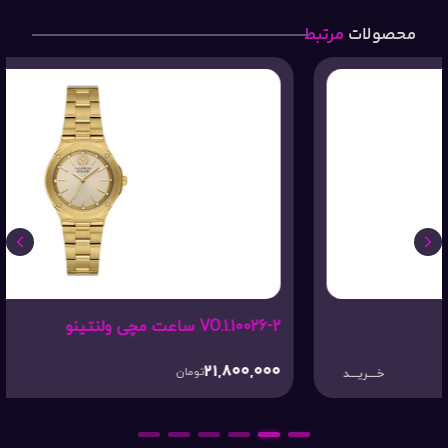
محصولات
مرتبط
VO.1.10026-2 ساعت مچی ولنتینو
21,800,000
تومان
خـــریـــد
6
5
4
3
2
1